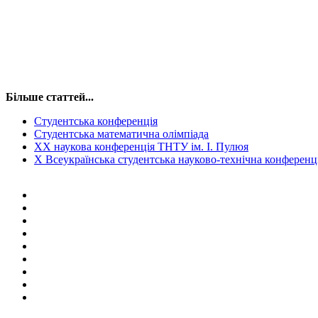
Більше статтей...
Студентська конференція
Студентська математична олімпіада
ХХ наукова конференція ТНТУ ім. І. Пулюя
Х Всеукраїнська студентська науково-технічна конференц