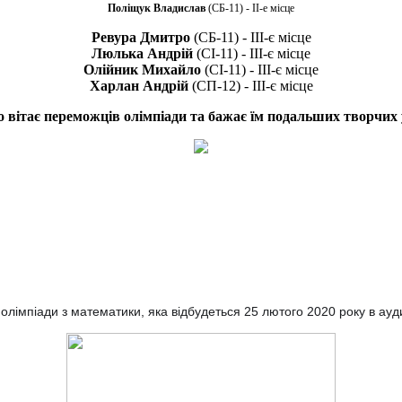
Поліщук Владислав
(СБ-11) - ІІ-е місце
Ревура Дмитро
(СБ-11) - ІІІ-є місце
Люлька Андрій
(СІ-11) - ІІІ-є місце
Олійник Михайло
(СІ-11) - ІІІ-є місце
Харлан Андрій
(СП-12) - ІІІ-є місце
ітає переможців олімпіади та бажає їм подальших творчих усп
 олімпіади з математики, яка відбудеться 25 лютого 2020 року в ауди