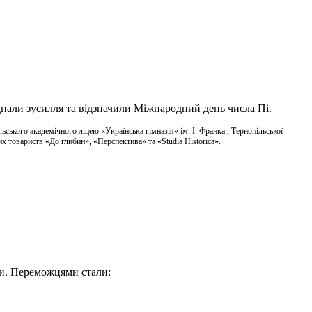
днали зусилля та відзначили Міжнародний день числа Пі.
ьського академічного ліцею «Українська гімназія» ім. І. Франка , Тернопільської
вих товариств «До глибин», «Перспектива» та «Studia Historica».
ики. Переможцями стали: