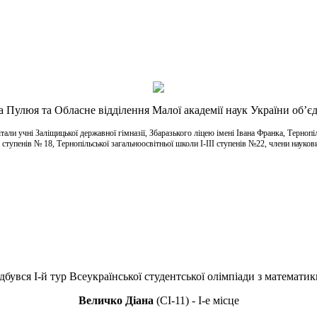
а Пулюя та Обласне відділення Малої академії наук України об’є
ли учні Заліщицької державної гімназії, Збаразького ліцею імені Івана Франка, Тернопіл
І ступенів № 18, Тернопільської загальноосвітньої школи І-ІІІ ступенів №22, члени науко
дбувся І-й тур Всеукраїнської студентської олімпіади з математ
Величко Діана
(СІ-11) - І-е місце