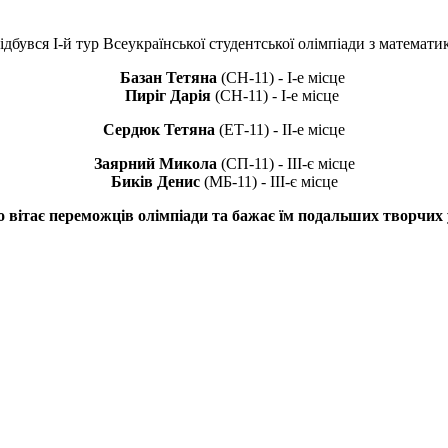
відбувся І-й тур Всеукраїнської студентської олімпіади з матема
Базан Тетяна
(СН-11) - І-е місце
Пиріг Дарія
(СН-11) - І-е місце
Сердюк Тетяна
(ЕТ-11) - ІІ-е місце
Заярний Микола
(СП-11) - ІІІ-є місце
Биків Денис
(МБ-11) - ІІІ-є місце
ітає переможців олімпіади та бажає їм подальших творчих усп